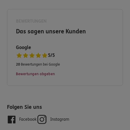
Nehmen Sie sich jetzt Zeit und aktualisieren Sie Ihre
Versicherungen.
BEWERTUNGEN
Gerne helfe ich Ihnen dabei - entstaube Ihre
Das sagen unsere Kunden
Versicherungsunterlagen - räume diese auf - und plane
nach Ihrer jetzigen Lebenssituation neu! Gerne helfe
ich Ihnen die digitale Welt der ERGO zu nutzen.
Google
5
/
5
Vereinbaren Sie einen persönlichen Termin vor Ort,
20
Bewertungen bei Google
einen Telefon,- oder Konferenztermin mit mir.
Bewertungen abgeben
Ich bin seit 35 Jahren als Versicherungsfachfrau in
Berlin tätig. Spezialistin für Ihre private
Krankenversicherung, Berufsunfähigkeitsversicherung
im Verbands,- und Gruppengeschäft und vieles mehr.
Folgen Sie uns
Ich freue mich auf Sie.
Facebook
Instagram